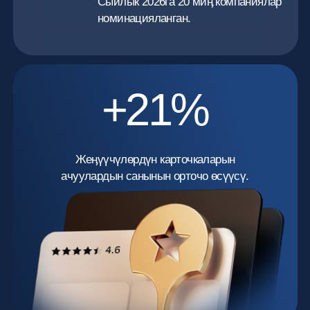
Жеӊүүчүлөрдүн карточкаларын
ачуулардын санынын орточо өсүүсү.
4-чыпка
Колдонуучулардын арасында
белгилүүгү боюнча 4-чыпка —
2GIS Awards.