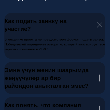
awards@2gis.ru
©2025, 2GIS. Укуктук маалымат