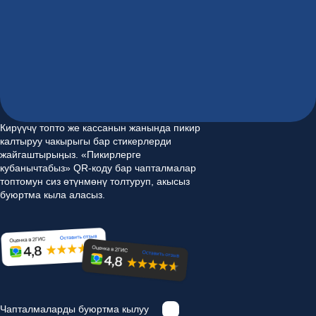
#премия2ГИС
#award2GIS
Кирүүчү топто же кассанын жанында пикир
калтыруу чакырыгы бар стикерлерди
жайгаштырыӊыз. «Пикирлерге
кубанычтабыз» QR-коду бар чапталмалар
топтомун сиз өтүнмөнү толтуруп, акысыз
буюртма кыла аласыз.
Чапталмаларды буюртма кылуу