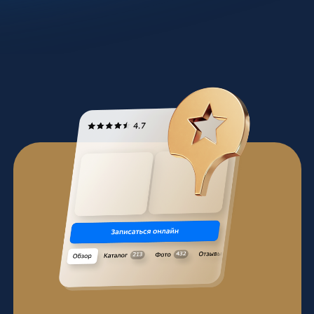
Сыйлыктын
эрежелери