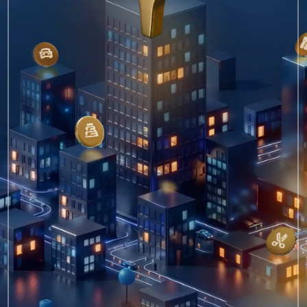
Оң пикирлер көп болсо — карточканын рейтинги
жогору болот. Кардарларыңызды кайтарым
байланыш калтырууга мотивдештириңиз.
Карточкадагы фотосүрөттөр
Жакшы фотолор дараметтүү
кардардын компанияны тандоо
мүмкүнчүлүгүн көбөйтөт.
Жогору рейтинг
Карточканын рейтинги жыл ичиндеги
баалоо үчүн 4,3☆ жана андан жогору
болууга тийиш.
Байланыштар