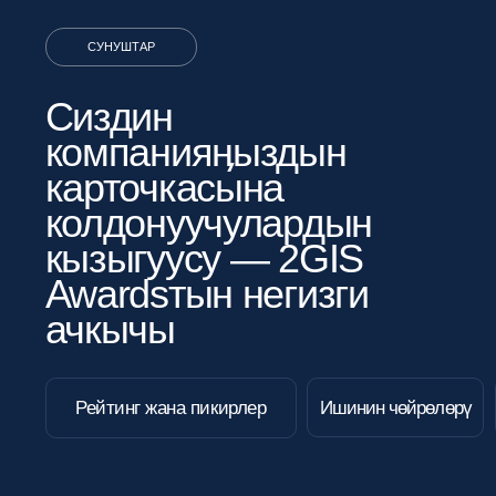
болот. Кардарларыӊызды
кайтарым байланыш калтырууга
мотивдештириӊиз.
Пикирлер жөнүндө
стикерлер