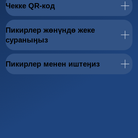
Сыйлык — келечектеги кардарларга өзүӊ
жөнүндө айтып берүүгө кошумча шылтоо