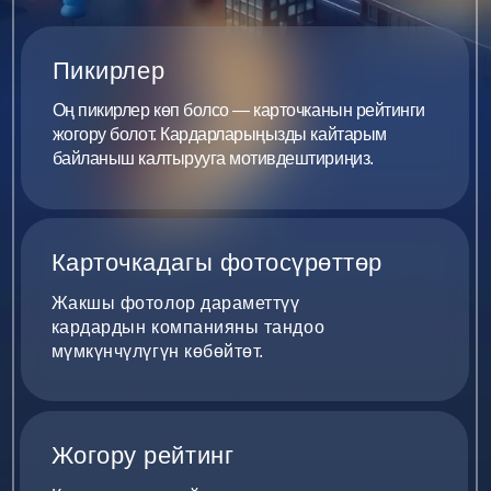
Байланыштын түрдүү ыктарын көрсөтүңүздөр
жана кардарга сиздерге кантип кайрылууну
тандоого жол бериңиздер.
СУНУШТАР
Сиздин
компанияӊыздын
карточкасына
колдонуучулардын
кызыгуусу — 2GIS