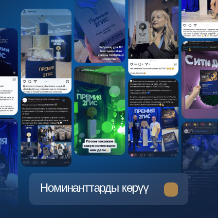
Как подать заявку на
участие?
В механике проекта не предусмотрен формат подачи заявок.
Победителей определяет алгоритм, который анализирует все
карточки компаний в 2ГИС.
Эмне үчүн менин шаарымда
жеӊүүчүлөр ар бир
райондон аныкталган эмес?
Как понять, что компания
победила в Премии?