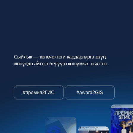
Карточка менен түз эле
азыр иштей баштаӊыз
Жеке кабинеттеги маалыматтардын
актуалдуулугун текшериӊиз
Жеке кабинетке
Суроолорго жооптор