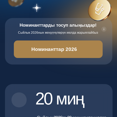
Номинанттарды тосуп алыӊыздар!
Сыйлык 2026нын жеӊүүчүлөрүн июлда жарыялайбыз
Номинанттар 2026
20 миң
Сыйлык 2026га 20 миӊ компаниялар
номинацияланган.
+21%