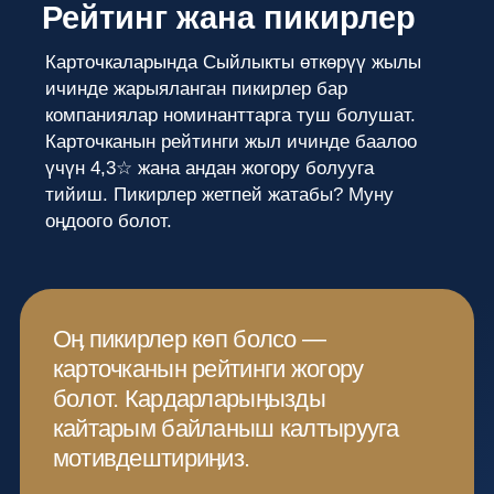
Чекке QR-код
Пикирлер жөнүндө жеке
сураныӊыз
Пикирлер менен иштеӊиз