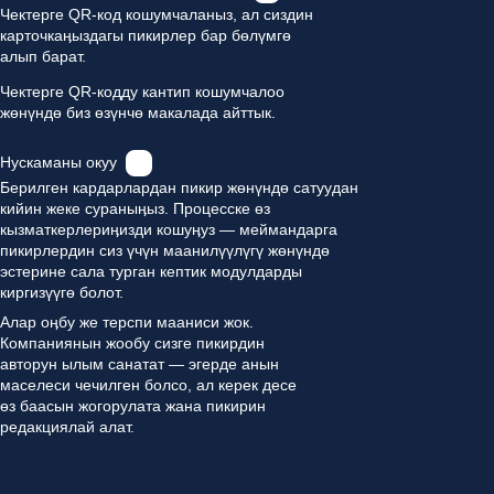
Чектерге QR-код кошумчаланыз, ал сиздин
карточкаӊыздагы пикирлер бар бөлүмгө
Номинанттарды көрүү
алып барат.
Чектерге QR-кодду кантип кошумчалоо
жөнүндө биз өзүнчө макалада айттык.
Нускаманы окуу
Берилген кардарлардан пикир жөнүндө сатуудан
кийин жеке сураныӊыз. Процесске өз
кызматкерлериӊизди кошуӊуз — меймандарга
пикирлердин сиз үчүн маанилүүлүгү жөнүндө
эстерине сала турган кептик модулдарды
киргизүүгө болот.
Алар оӊбу же терспи мааниси жок.
Компаниянын жообу сизге пикирдин
авторун ылым санатат — эгерде анын
маселеси чечилген болсо, ал керек десе
өз баасын жогорулата жана пикирин
редакциялай алат.