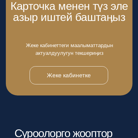
Бизнес үчүн
Алгоритми
ЖМК үчүн