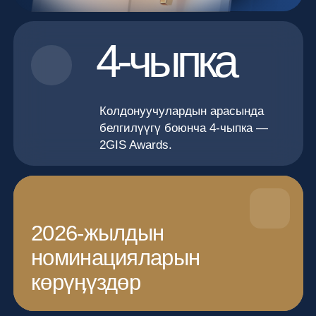
2026-жылдын
номинацияларын
көрүӊүздөр
МЫКТЫ ЖЕРЛЕР — ЖАНЫӉЫЗДА