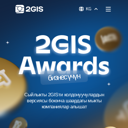
бизнес үчүн
Сыйлыкты 2GISти колдонуучулардын
версиясы боюнча шаардагы мыкты
компаниялар алышат