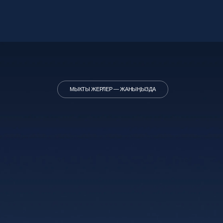
Колдонуучулардын
активдүүлүгү жана сиздин
тартылгандыгыӊыз жеӊишке
таасир кылат